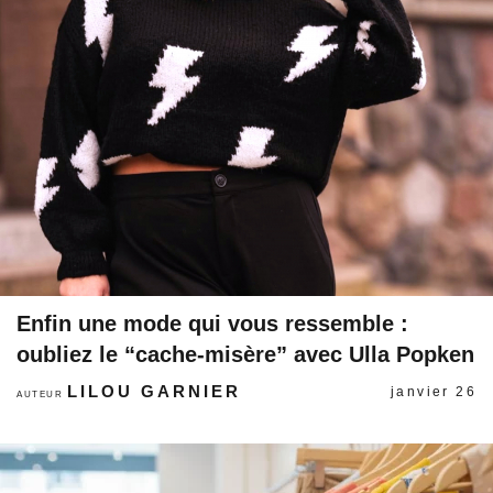
Enfin une mode qui vous ressemble :
oubliez le “cache-misère” avec Ulla Popken
LILOU GARNIER
janvier 26
AUTEUR