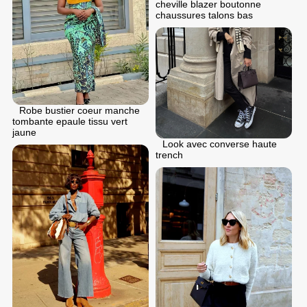
cheville blazer boutonne
chaussures talons bas
Robe bustier coeur manche
tombante epaule tissu vert
jaune
Look avec converse haute
trench