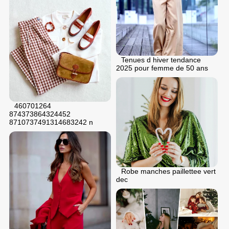
Tenues d hiver tendance
2025 pour femme de 50 ans
460701264
874373864324452
8710737491314683242 n
Robe manches paillettee vert
dec