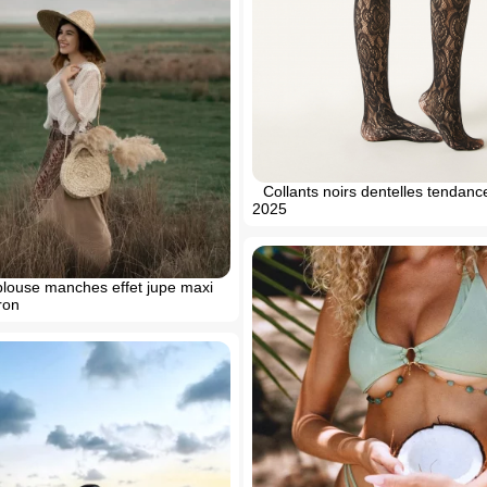
Collants noirs dentelles tendan
2025
blouse manches effet jupe maxi
ron