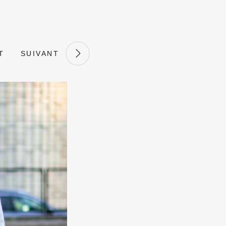
T
SUIVANT