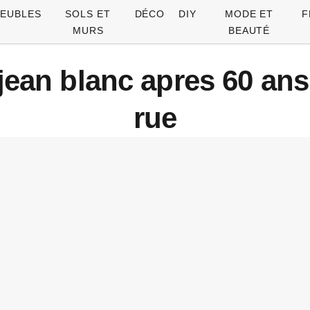
EUBLES
SOLS ET
DÉCO
DIY
MODE ET
F
MURS
BEAUTÉ
ean blanc apres 60 an
rue