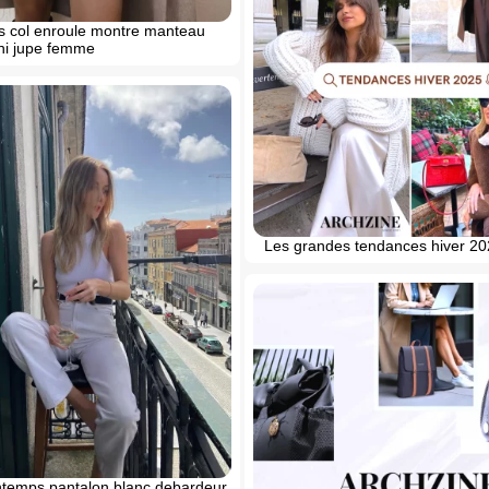
is col enroule montre manteau
ini jupe femme
Les grandes tendances hiver 2
ntemps pantalon blanc debardeur