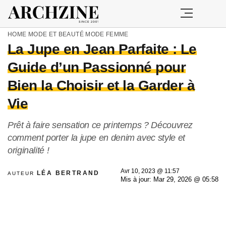
HOME
MODE ET BEAUTÉ
MODE FEMME
La Jupe en Jean Parfaite : Le
Guide d’un Passionné pour
Bien la Choisir et la Garder à
Vie
Prêt à faire sensation ce printemps ? Découvrez
comment porter la jupe en denim avec style et
originalité !
Avr 10, 2023 @ 11:57
LÉA BERTRAND
AUTEUR
Mis à jour: Mar 29, 2026 @ 05:58