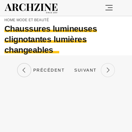
HOME
MODE ET BEAUTÉ
Chaussures lumineuses
clignotantes lumières
changeables
PRÉCÉDENT
SUIVANT