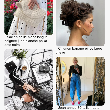
Sac en paille blanc longue
poignee jupe blanche polka
dots noirs
Chignon banane pince large
cheve
Jean annee 80 taille haute