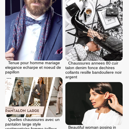
Tenue pour homme mariage
Chaussures annees 80 cuir
elegance echarpe et noeud de
talon denim fonce dechires
papillon
collants resille bandouliere noir
argent
Quelles chaussures avec un
pantalon large style
Beautiful woman posing in
vestimentaire femme tailleur