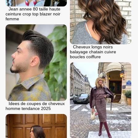
Jean annee 80 taille haute
ceinture crop top blazer noir
femme
Cheveux longs noirs
balayage chatain cuivre
boucles coiffure
Idees de coupes de cheveux
homme tendance 2025