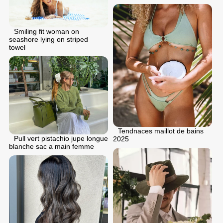
Smiling fit woman on
seashore lying on striped
towel
Tendnaces maillot de bains
Pull vert pistachio jupe longue
2025
blanche sac a main femme