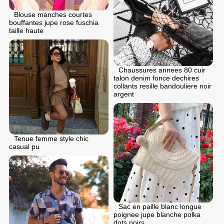
Blouse manches courtes
bouffantes jupe rose fuschia
taille haute
Chaussures annees 80 cuir
talon denim fonce dechires
collants resille bandouliere noir
argent
Tenue femme style chic
casual pu
Sac en paille blanc longue
poignee jupe blanche polka
dots noirs