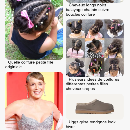
Cheveux longs noirs
balayage chatain cuivre
boucles coiffure
Quelle coiffure petite fille
originiale
Plusieurs idees de coiffures
differentes petites filles
cheveux crepus
Uggs grise tendqnce look
hiver