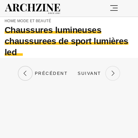
HOME
MODE ET BEAUTÉ
Chaussures lumineuses
chaussurees de sport lumières
led
PRÉCÉDENT
SUIVANT