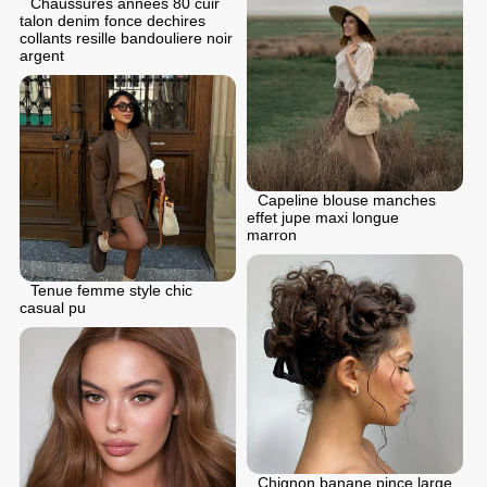
Chaussures annees 80 cuir
talon denim fonce dechires
collants resille bandouliere noir
argent
Capeline blouse manches
effet jupe maxi longue
marron
Tenue femme style chic
casual pu
Chignon banane pince large