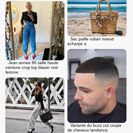
Sac paille ruban noeud
echarpe a
Jean annee 80 taille haute
ceinture crop top blazer noir
femme
Variante du buzz cut coupe
de cheveux tendance