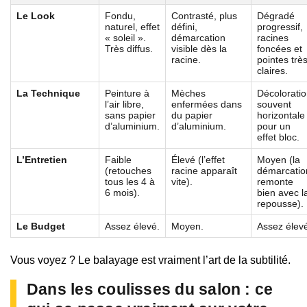
Le Look
Fondu,
Contrasté, plus
Dégradé
naturel, effet
défini,
progressif,
« soleil ».
démarcation
racines
Très diffus.
visible dès la
foncées et
racine.
pointes trè
claires.
La Technique
Peinture à
Mèches
Décolorati
l’air libre,
enfermées dans
souvent
sans papier
du papier
horizontale
d’aluminium.
d’aluminium.
pour un
effet bloc.
L’Entretien
Faible
Élevé (l’effet
Moyen (la
(retouches
racine apparaît
démarcatio
tous les 4 à
vite).
remonte
6 mois).
bien avec l
repousse).
Le Budget
Assez élevé.
Moyen.
Assez élev
Vous voyez ? Le balayage est vraiment l’art de la subtilité.
Dans les coulisses du salon : ce