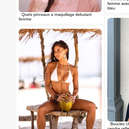
femme avec
bleu
Quels pinceaux a maquillage debutant
femme
Boucles c
cendre refle