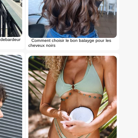
 debardeur
Comment choisir le bon balayge pour les
cheveux noirs