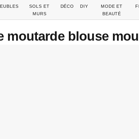
EUBLES
SOLS ET
DÉCO
DIY
MODE ET
F
MURS
BEAUTÉ
e moutarde blouse mout