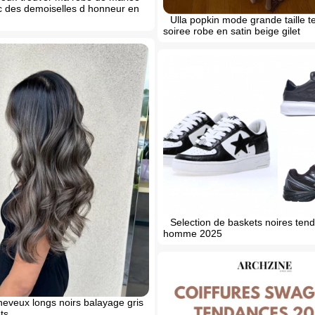
 des demoiselles d honneur en
Ulla popkin mode grande taille 
soiree robe en satin beige gilet
Selection de baskets noires ten
homme 2025
heveux longs noirs balayage gris
ts