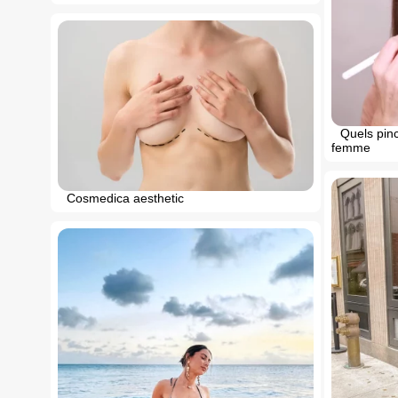
Quels pin
femme
Cosmedica aesthetic