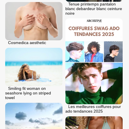
Tenue printemps pantalon
blanc debardeur blanc ceinture
noire
Cosmedica aesthetic
Smiling fit woman on
seashore lying on striped
towel
Les meilleures coiffures pour
ado tendances 2025