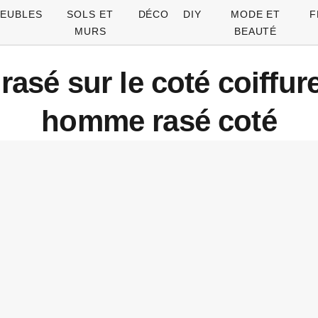
EUBLES
SOLS ET
DÉCO
DIY
MODE ET
F
MURS
BEAUTÉ
sé sur le coté coiffu
homme rasé coté