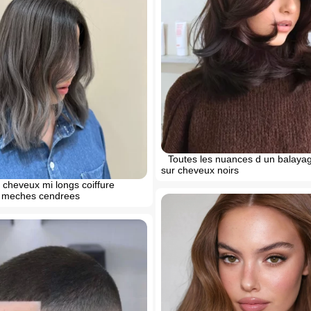
Toutes les nuances d un balaya
sur cheveux noirs
 cheveux mi longs coiffure
s meches cendrees