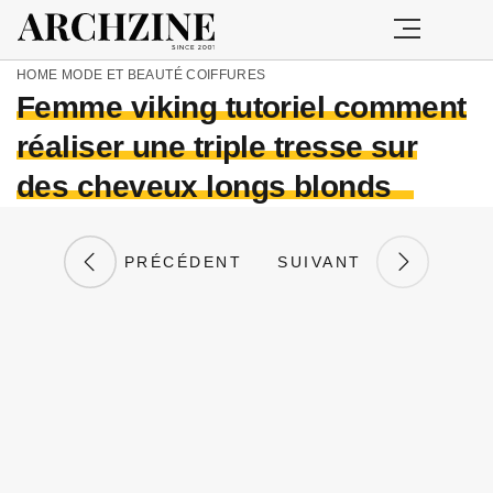
HOME
MODE ET BEAUTÉ
COIFFURES
Femme viking tutoriel comment
réaliser une triple tresse sur
des cheveux longs blonds
PRÉCÉDENT
SUIVANT