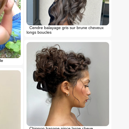
Cendre balayage gris sur brune cheveux
longs boucles
le
Chignon banane pince large cheve