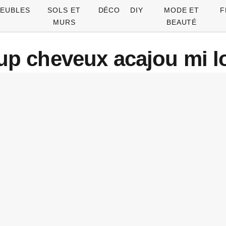
EUBLES
SOLS ET
DÉCO
DIY
MODE ET
F
MURS
BEAUTÉ
 up cheveux acajou mi 