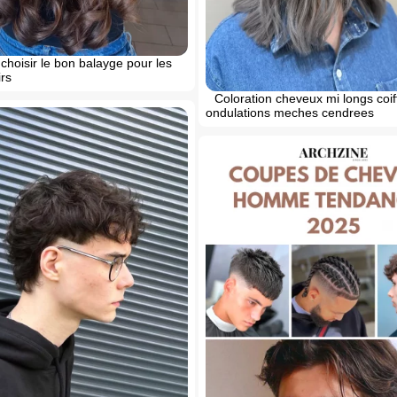
hoisir le bon balayge pour les
rs
Coloration cheveux mi longs coif
ondulations meches cendrees