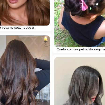
e yeux noisette rouge a
Quelle coiffure petite fille originia