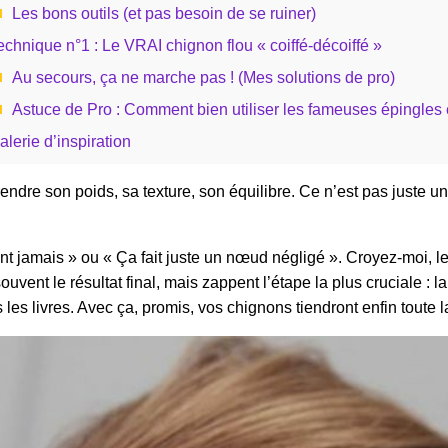
Les bons outils (et pas besoin de se ruiner)
echnique n°1 : Le VRAI chignon flou « coiffé-décoiffé »
Au secours, ça ne marche pas ! (Mes solutions de pro)
Astuce de Pro : Comment bien utiliser les fameuses épingles
alerie d’inspiration
endre son poids, sa texture, son équilibre. Ce n’est pas juste un
ent jamais » ou « Ça fait juste un nœud négligé ». Croyez-moi, 
vent le résultat final, mais zappent l’étape la plus cruciale : la
es livres. Avec ça, promis, vos chignons tiendront enfin toute la j