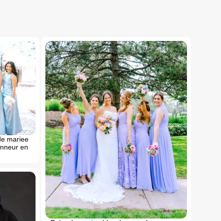
de mariee
onneur en