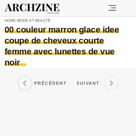
HOME
MODE ET BEAUTÉ
00 couleur marron glace idee
coupe de cheveux courte
femme avec lunettes de vue
noir
PRÉCÉDENT
SUIVANT