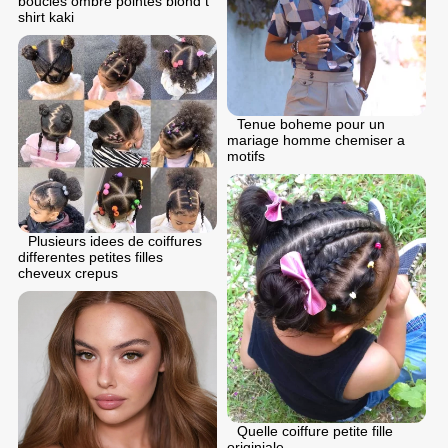
boucles ombre pointes blond t
shirt kaki
Tenue boheme pour un
mariage homme chemiser a
motifs
Plusieurs idees de coiffures
differentes petites filles
cheveux crepus
Quelle coiffure petite fille
originiale