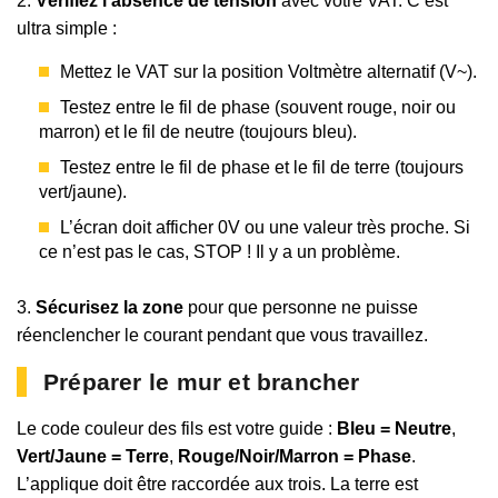
2.
Vérifiez l’absence de tension
avec votre VAT. C’est
ultra simple :
Mettez le VAT sur la position Voltmètre alternatif (V~).
Testez entre le fil de phase (souvent rouge, noir ou
marron) et le fil de neutre (toujours bleu).
Testez entre le fil de phase et le fil de terre (toujours
vert/jaune).
L’écran doit afficher 0V ou une valeur très proche. Si
ce n’est pas le cas, STOP ! Il y a un problème.
3.
Sécurisez la zone
pour que personne ne puisse
réenclencher le courant pendant que vous travaillez.
Préparer le mur et brancher
Le code couleur des fils est votre guide :
Bleu = Neutre
,
Vert/Jaune = Terre
,
Rouge/Noir/Marron = Phase
.
L’applique doit être raccordée aux trois. La terre est