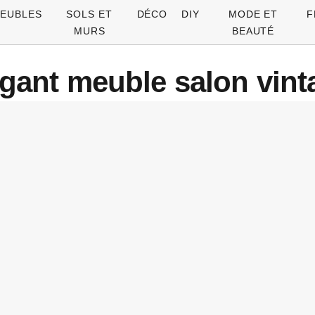
EUBLES
SOLS ET
DÉCO
DIY
MODE ET
F
MURS
BEAUTÉ
égant meuble salon vint