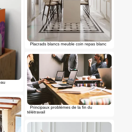
Placrads blancs meuble coin repas blanc
eau
Principaux problèmes de la fin du
télétravail