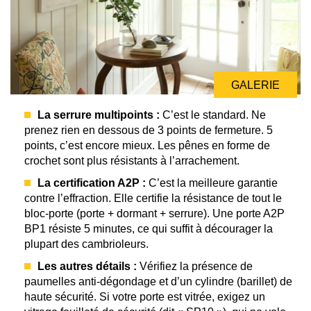
GALERIE
GALERIE
GALERIE
La serrure multipoints :
C’est le standard. Ne
prenez rien en dessous de 3 points de fermeture. 5
points, c’est encore mieux. Les pênes en forme de
crochet sont plus résistants à l’arrachement.
La certification A2P :
C’est la meilleure garantie
contre l’effraction. Elle certifie la résistance de tout le
bloc-porte (porte + dormant + serrure). Une porte A2P
BP1 résiste 5 minutes, ce qui suffit à décourager la
plupart des cambrioleurs.
Les autres détails :
Vérifiez la présence de
paumelles anti-dégondage et d’un cylindre (barillet) de
haute sécurité. Si votre porte est vitrée, exigez un