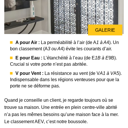
GALERIE
GALERIE
GALERIE
A pour Air :
La perméabilité à l’air (de A
1 à A
4). Un
bon classement (A
3 ou A
4) évite les courants d’air.
E pour Eau :
L’étanchéité à l’eau (de E
1B à E
9B).
Crucial si votre porte n’est pas abritée.
V pour Vent :
La résistance au vent (de V
A1 à V
A5).
Indispensable dans les régions venteuses pour que la
porte ne se déforme pas.
Quand je conseille un client, je regarde toujours où se
trouve sa maison. Une entrée en plein centre-ville abrité
n’a pas les mêmes besoins qu’une maison face à la mer.
Le classement AEV, c’est notre boussole.