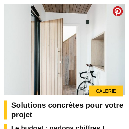
GALERIE
GALERIE
GALERIE
Solutions concrètes pour votre
projet
Le budget : parlons chiffres !