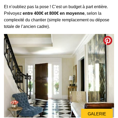
Et n’oubliez pas la pose ! C’est un budget à part entière.
Prévoyez
entre 400€ et 800€ en moyenne
, selon la
complexité du chantier (simple remplacement ou dépose
totale de l’ancien cadre).
GALERIE
GALERIE
GALERIE