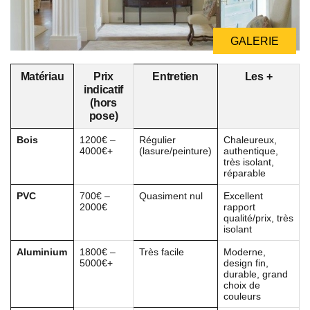
GALERIE
GALERIE
GALERIE
Matériau
Prix
Entretien
Les +
indicatif
(hors
pose)
Bois
1200€ –
Régulier
Chaleureux,
4000€+
(lasure/peinture)
authentique,
très isolant,
réparable
PVC
700€ –
Quasiment nul
Excellent
2000€
rapport
qualité/prix, très
isolant
Aluminium
1800€ –
Très facile
Moderne,
5000€+
design fin,
durable, grand
choix de
couleurs