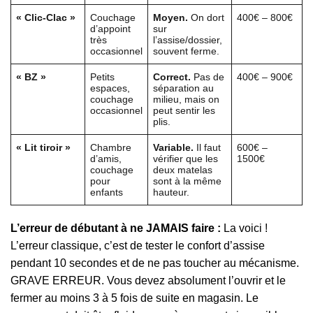
« Clic-Clac »
Couchage
Moyen.
On dort
400€ – 800€
d’appoint
sur
très
l’assise/dossier,
occasionnel
souvent ferme.
« BZ »
Petits
Correct.
Pas de
400€ – 900€
espaces,
séparation au
couchage
milieu, mais on
occasionnel
peut sentir les
plis.
« Lit tiroir »
Chambre
Variable.
Il faut
600€ –
d’amis,
vérifier que les
1500€
couchage
deux matelas
pour
sont à la même
enfants
hauteur.
L’erreur de débutant à ne JAMAIS faire :
La voici !
L’erreur classique, c’est de tester le confort d’assise
pendant 10 secondes et de ne pas toucher au mécanisme.
GRAVE ERREUR. Vous devez absolument l’ouvrir et le
fermer au moins 3 à 5 fois de suite en magasin. Le