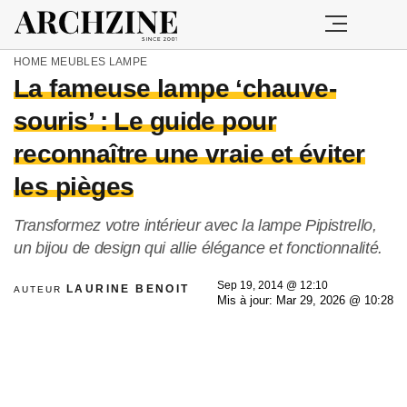
HOME
MEUBLES
LAMPE
La fameuse lampe ‘chauve-
souris’ : Le guide pour
reconnaître une vraie et éviter
les pièges
Transformez votre intérieur avec la lampe Pipistrello,
un bijou de design qui allie élégance et fonctionnalité.
Sep 19, 2014 @ 12:10
LAURINE BENOIT
AUTEUR
Mis à jour: Mar 29, 2026 @ 10:28