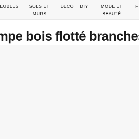
EUBLES
SOLS ET
DÉCO
DIY
MODE ET
F
MURS
BEAUTÉ
ampe bois flotté branches