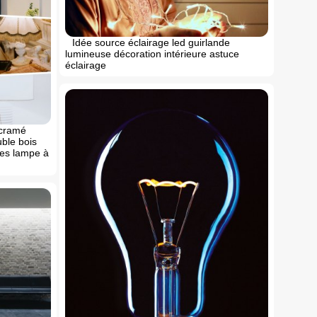
Idée source éclairage led guirlande
lumineuse décoration intérieure astuce
éclairage
acramé
uble bois
es lampe à