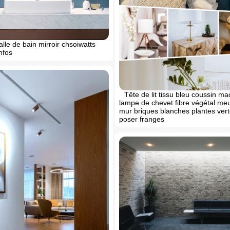
alle de bain mirroir chsoiwatts
infos
Tête de lit tissu bleu coussin m
lampe de chevet fibre végétal me
mur briques blanches plantes vert
poser franges