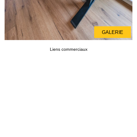
GALERIE
GALERIE
Liens commerciaux