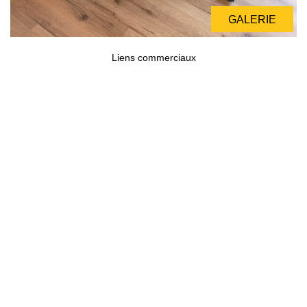
GALERIE
GALERIE
Liens commerciaux