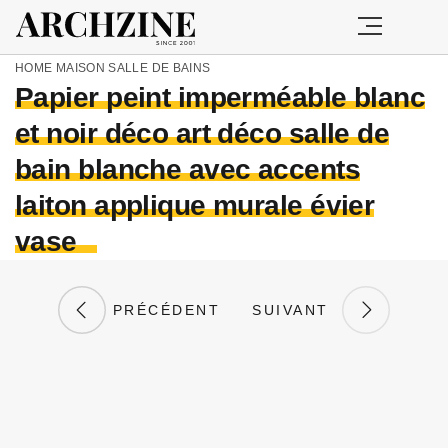
HOME
MAISON
SALLE DE BAINS
Papier peint imperméable blanc
et noir déco art déco salle de
bain blanche avec accents
laiton applique murale évier
vase
PRÉCÉDENT
SUIVANT