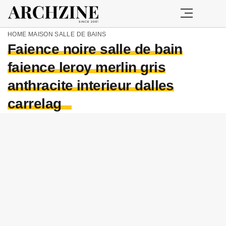
HOME
MAISON
SALLE DE BAINS
Faience noire salle de bain
faience leroy merlin gris
anthracite interieur dalles
carrelag