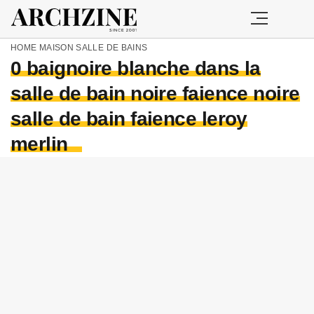
HOME
MAISON
SALLE DE BAINS
0 baignoire blanche dans la
salle de bain noire faience noire
salle de bain faience leroy
merlin