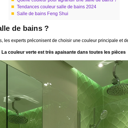
Tendances couleur salle de bains 2024
Salle de bains Feng Shui
lle de bains ?
, les experts préconisent de choisir une couleur principale et 
La couleur verte est très apaisante dans toutes les pièces