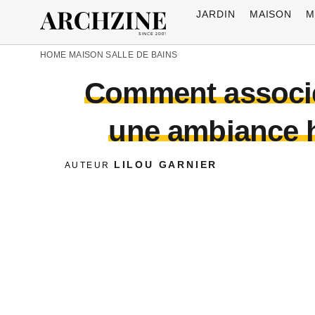
JARDIN
MAISON
M
HOME
MAISON
SALLE DE BAINS
Comment associer
une ambiance h
LILOU GARNIER
AUTEUR