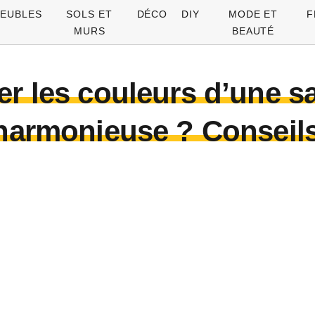
EUBLES
SOLS ET
DÉCO
DIY
MODE ET
F
MURS
BEAUTÉ
 les couleurs d’une sa
armonieuse ? Conseils 