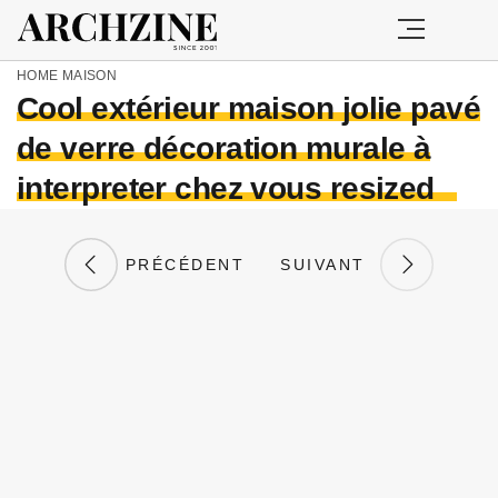
HOME
MAISON
Cool extérieur maison jolie pavé
de verre décoration murale à
interpreter chez vous resized
PRÉCÉDENT
SUIVANT