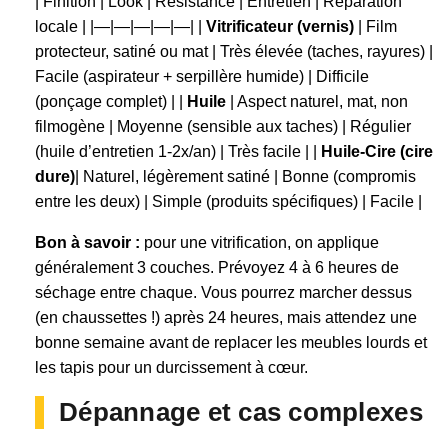
| Finition | Look | Résistance | Entretien | Réparation
locale | |—|—|—|—|—| |
Vitrificateur (vernis)
| Film
protecteur, satiné ou mat | Très élevée (taches, rayures) |
Facile (aspirateur + serpillère humide) | Difficile
(ponçage complet) | |
Huile
| Aspect naturel, mat, non
filmogène | Moyenne (sensible aux taches) | Régulier
(huile d’entretien 1-2x/an) | Très facile | |
Huile-Cire (cire
dure)
| Naturel, légèrement satiné | Bonne (compromis
entre les deux) | Simple (produits spécifiques) | Facile |
Bon à savoir :
pour une vitrification, on applique
généralement 3 couches. Prévoyez 4 à 6 heures de
séchage entre chaque. Vous pourrez marcher dessus
(en chaussettes !) après 24 heures, mais attendez une
bonne semaine avant de replacer les meubles lourds et
les tapis pour un durcissement à cœur.
Dépannage et cas complexes