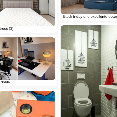
Black friday une excellente occa
ress (3)
 doble