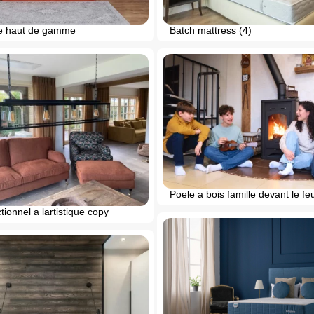
e haut de gamme
Batch mattress (4)
Poele a bois famille devant le fe
tionnel a lartistique copy