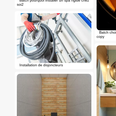
Batch pourquoi installer un spa rigide chez
soi2
Batch choi
copy
Installation de disjoncteurs