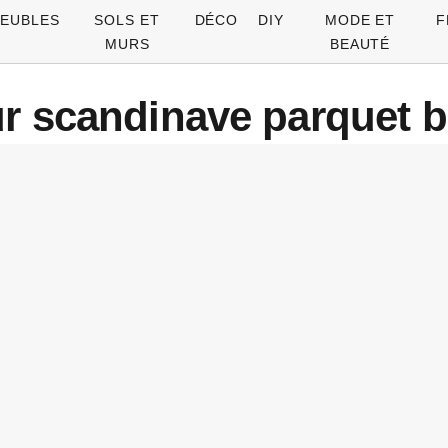
EUBLES
SOLS ET
DÉCO
DIY
MODE ET
F
MURS
BEAUTÉ
ur scandinave parquet b