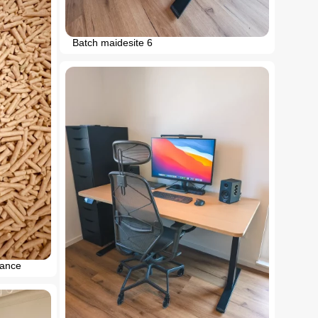
Batch maidesite 6
sance