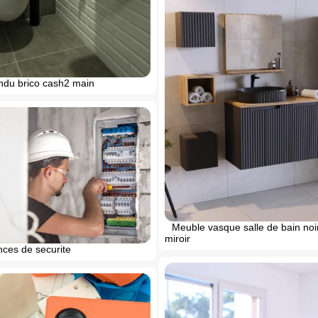
du brico cash2 main
Meuble vasque salle de bain noi
miroir
nces de securite