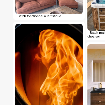
Batch fonctionnel a lartistique
Batch main
chez soi