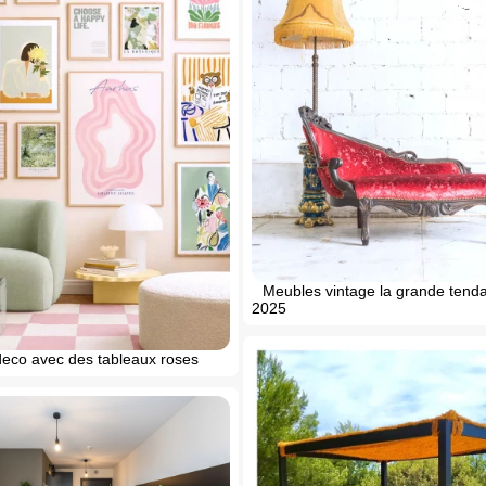
Meubles vintage la grande tend
2025
deco avec des tableaux roses