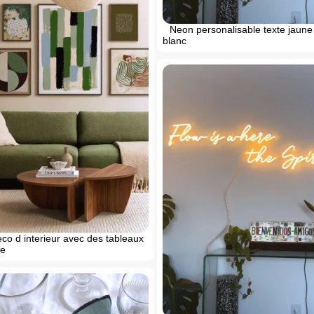
Neon personalisable texte jaune
blanc
co d interieur avec des tableaux
te