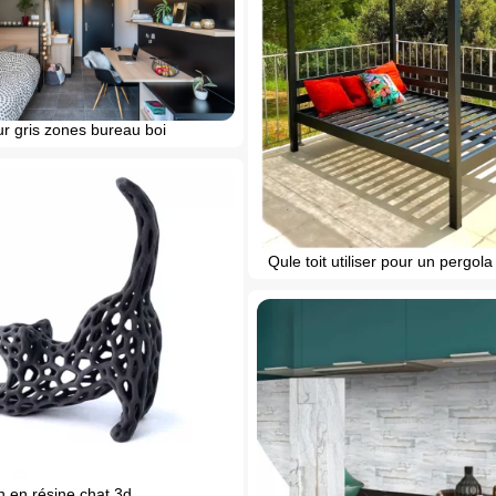
r gris zones bureau boi
Qule toit utiliser pour un pergol
 en résine chat 3d