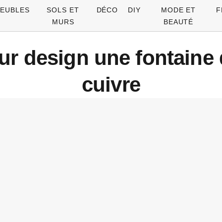
EUBLES
SOLS ET
DÉCO
DIY
MODE ET
F
MURS
BEAUTÉ
eur design une fontaine
cuivre