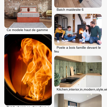
Batch maidesite 6
Ce modele haut de gamme
Poele a bois famille devant le
feu
Kitchen,interior,in,modern,style,wi