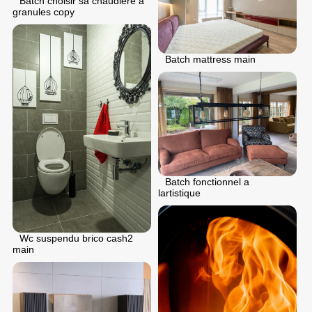
Batch choisir sa chaudiere a
granules copy
Batch mattress main
Batch fonctionnel a
lartistique
Wc suspendu brico cash2
main