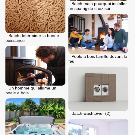
Batch main pourquoi installer
un spa rigide chez soi
Batch determiner la bonne
puissance
Poele a bois famille devant le
feu
Un homme qui allume un
poele a bois
Batch washtower (2)