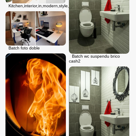
Kitchen,interior,in,modern,style,with,kitchen,sink,with,tap,
Batch foto doble
Batch wc suspendu brico
cash2