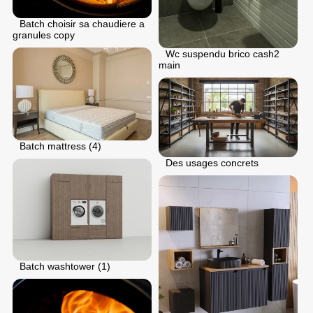
Batch choisir sa chaudiere a
granules copy
Wc suspendu brico cash2
main
Batch mattress (4)
Des usages concrets
Batch washtower (1)