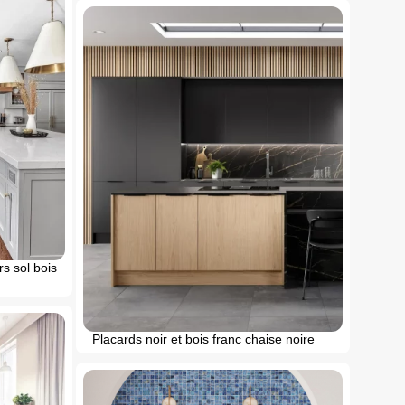
rs sol bois
Placards noir et bois franc chaise noire