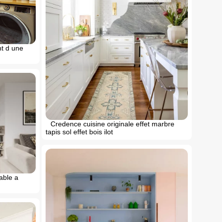
t d une
Credence cuisine originale effet marbre
tapis sol effet bois ilot
able a