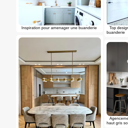
Inspiration pour amenager une buanderie
Top desig
buanderie
Agencemen
haut gris so