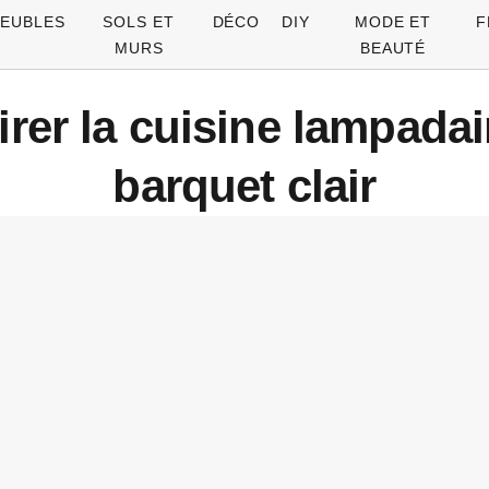
EUBLES
SOLS ET
DÉCO
DIY
MODE ET
F
MURS
BEAUTÉ
rer la cuisine lampadai
barquet clair