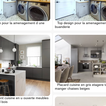
n pour la amenagement d une
Top design pour la amenagemen
buanderie
Placard cuisine en gris etagere t
manger chaises beiges
t cuisine en u ouverte meubles
l bois