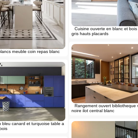
Cuisine ouverte en blanc et boi
gris hauts placards
blancs meuble coin repas blanc
Rangement ouvert bibliotheque v
noire ilot central blanc
 bleu canard et turquoise table a
bois