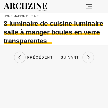
HOME
MAISON
CUISINE
3 luminaire de cuisine luminaire
salle à manger boules en verre
transparentes
PRÉCÉDENT
SUIVANT