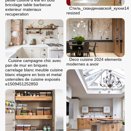
petite cuisine d ete en bois
bricolage table barbecue
Стиль_скандинавской_кухни14
exterieur materiaux
resized
recuperation
Deco cuisine 2024 elements
Cuisine campagne chic avec
modernes a avoir
pan de mur en briques
carrelage blanc meuble cuisine
blanc etagere en bois et metal
ustensiles de cuisine exposés
e1509451252850