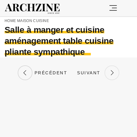
HOME
MAISON
CUISINE
Salle à manger et cuisine
aménagement table cuisine
pliante sympathique
PRÉCÉDENT
SUIVANT