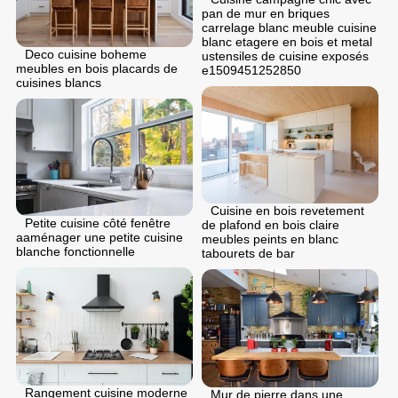
pan de mur en briques
carrelage blanc meuble cuisine
blanc etagere en bois et metal
Deco cuisine boheme
ustensiles de cuisine exposés
meubles en bois placards de
e1509451252850
cuisines blancs
Cuisine en bois revetement
Petite cuisine côté fenêtre
de plafond en bois claire
aaménager une petite cuisine
meubles peints en blanc
blanche fonctionnelle
tabourets de bar
Rangement cuisine moderne
Mur de pierre dans une