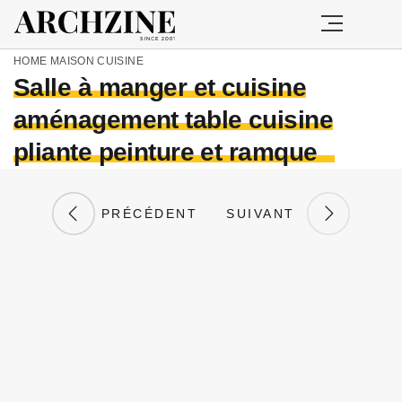
HOME
MAISON
CUISINE
Salle à manger et cuisine
aménagement table cuisine
pliante peinture et ramque
PRÉCÉDENT
SUIVANT