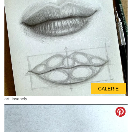
GALERIE
art_insanely