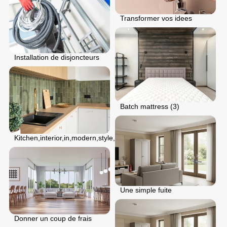
Transformer vos idees
Installation de disjoncteurs
Batch mattress (3)
Kitchen,interior,in,modern,style,with,kitchen,sink,with,tap,
Une simple fuite
Donner un coup de frais