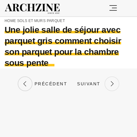
HOME
SOLS ET MURS
PARQUET
Une jolie salle de séjour avec
parquet gris comment choisir
son parquet pour la chambre
sous pente
PRÉCÉDENT
SUIVANT