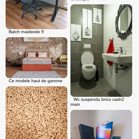
Batch maidesite 9
Ce modele haut de gamme
Wc suspendu brico cash2
main