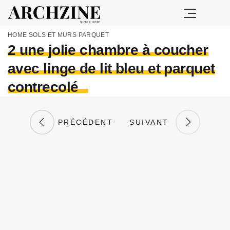
HOME
SOLS ET MURS
PARQUET
2 une jolie chambre à coucher
avec linge de lit bleu et parquet
contrecolé
PRÉCÉDENT
SUIVANT