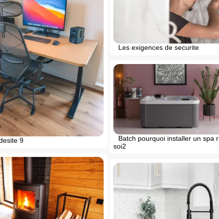
Les exigences de securite
Batch pourquoi installer un spa 
desite 9
soi2