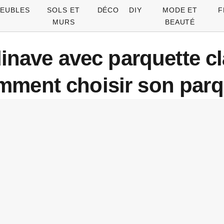
EUBLES
SOLS ET
DÉCO
DIY
MODE ET
F
MURS
BEAUTÉ
dinave avec parquette c
mment choisir son parq