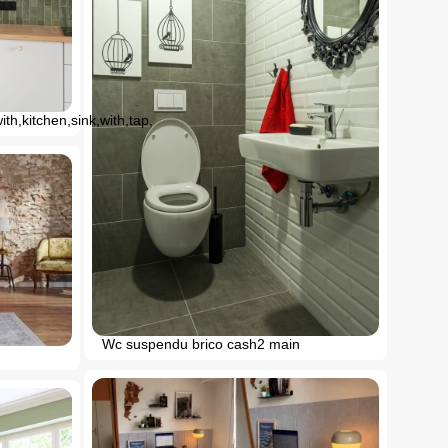
ith,kitchen,sink,with,tap,
Wc suspendu brico cash2 main