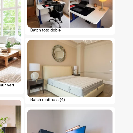
Batch foto doble
mur vert
Batch mattress (4)