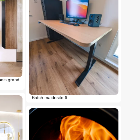
bois grand
Batch maidesite 6