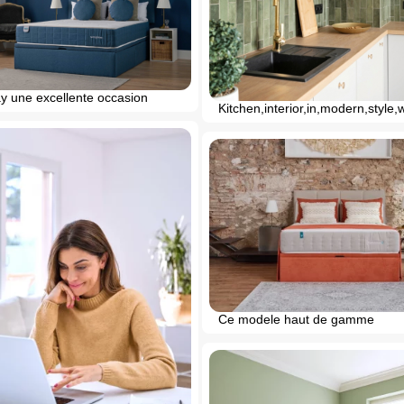
ay une excellente occasion
Kitchen,interior,in,modern,style,w
Ce modele haut de gamme