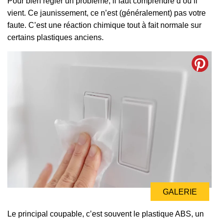
Pour bien régler un problème, il faut comprendre d’où il
vient. Ce jaunissement, ce n’est (généralement) pas votre
faute. C’est une réaction chimique tout à fait normale sur
certains plastiques anciens.
GALERIE
GALERIE
Le principal coupable, c’est souvent le plastique ABS, un