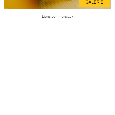
GALERIE
GALERIE
Liens commerciaux