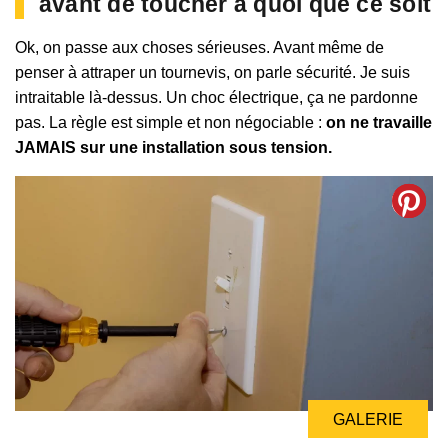
avant de toucher à quoi que ce soit
Ok, on passe aux choses sérieuses. Avant même de
penser à attraper un tournevis, on parle sécurité. Je suis
intraitable là-dessus. Un choc électrique, ça ne pardonne
pas. La règle est simple et non négociable :
on ne travaille
JAMAIS sur une installation sous tension.
GALERIE
GALERIE