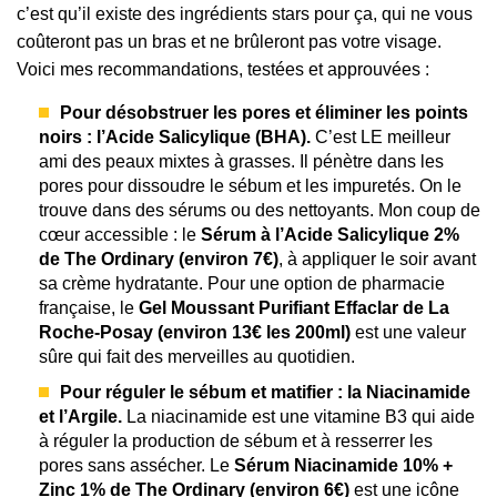
c’est qu’il existe des ingrédients stars pour ça, qui ne vous
coûteront pas un bras et ne brûleront pas votre visage.
Voici mes recommandations, testées et approuvées :
Pour désobstruer les pores et éliminer les points
noirs : l’Acide Salicylique (BHA).
C’est LE meilleur
ami des peaux mixtes à grasses. Il pénètre dans les
pores pour dissoudre le sébum et les impuretés. On le
trouve dans des sérums ou des nettoyants. Mon coup de
cœur accessible : le
Sérum à l’Acide Salicylique 2%
de The Ordinary (environ 7€)
, à appliquer le soir avant
sa crème hydratante. Pour une option de pharmacie
française, le
Gel Moussant Purifiant Effaclar de La
Roche-Posay (environ 13€ les 200ml)
est une valeur
sûre qui fait des merveilles au quotidien.
Pour réguler le sébum et matifier : la Niacinamide
et l’Argile.
La niacinamide est une vitamine B3 qui aide
à réguler la production de sébum et à resserrer les
pores sans assécher. Le
Sérum Niacinamide 10% +
Zinc 1% de The Ordinary (environ 6€)
est une icône