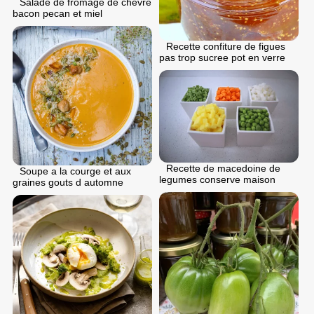
Salade de fromage de chevre
bacon pecan et miel
Recette confiture de figues
pas trop sucree pot en verre
Recette de macedoine de
Soupe a la courge et aux
legumes conserve maison
graines gouts d automne