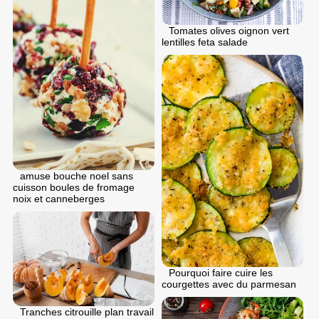
Tomates olives oignon vert
lentilles feta salade
аmuse bouche noel sans
cuisson boules de fromage
noix et canneberges
Pourquoi faire cuire les
courgettes avec du parmesan
Tranches citrouille plan travail