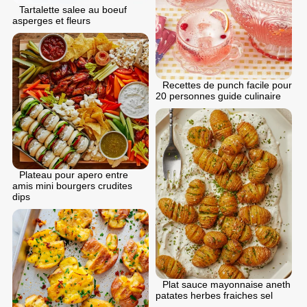
Tartalette salee au boeuf
asperges et fleurs
Recettes de punch facile pour
20 personnes guide culinaire
Plateau pour apero entre
amis mini bourgers crudites
dips
Plat sauce mayonnaise aneth
patates herbes fraiches sel