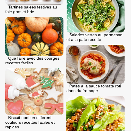
Tartines salees festives au
foie gras et brie
Salades vertes au parmesan
et a la pate recette
Que faire avec des courges
recettes faciles
Pates a la sauce tomate roti
dans du fromage
Biscuit noel en different
couleurs recettes faciles et
rapides