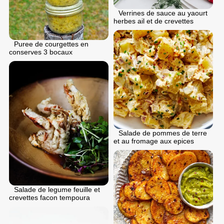
Verrines de sauce au yaourt
herbes ail et de crevettes
Puree de courgettes en
conserves 3 bocaux
Salade de pommes de terre
et au fromage aux epices
Salade de legume feuille et
crevettes facon tempoura