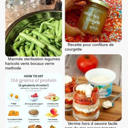
Recette pour confiture de
courgette
Marmite sterlisation legumes
haricots verts bocaux verre
methode
Verrine hors d oeuvre facile
pain de mie poivron tomates