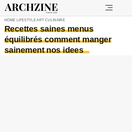
HOME
LIFESTYLE
ART CULINAIRE
Recettes saines menus
équilibrés comment manger
sainement nos idees